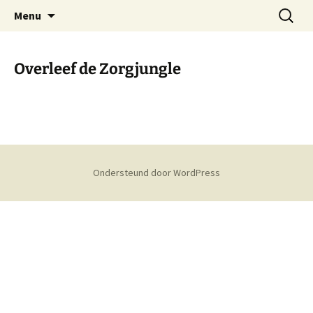
Ga
Zoeken
Menu
naar
naar:
de
inhoud
Overleef de Zorgjungle
Ondersteund door WordPress